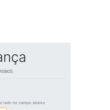
ança
nosco.
ao lado no campo abaixo