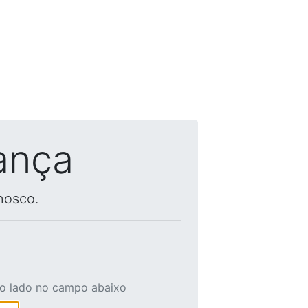
ança
nosco.
ao lado no campo abaixo