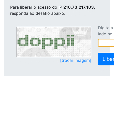
Para liberar o acesso
do IP
216.73.217.103
,
responda ao desafio abaixo.
Digite 
lado no
[trocar imagem]