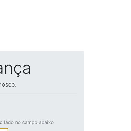
ança
nosco.
ao lado no campo abaixo