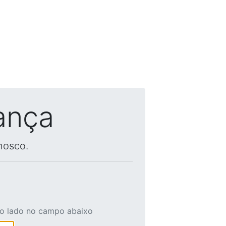
ança
nosco.
ao lado no campo abaixo