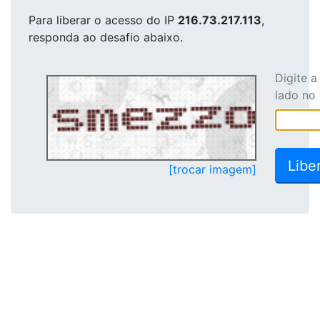
Para liberar o acesso
do IP
216.73.217.113
,
responda ao desafio abaixo.
Digite 
lado no
[trocar imagem]