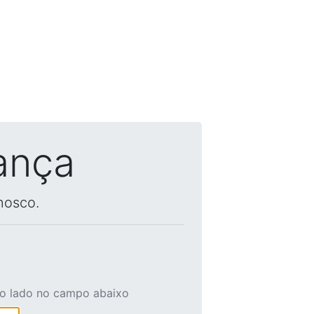
ança
nosco.
ao lado no campo abaixo